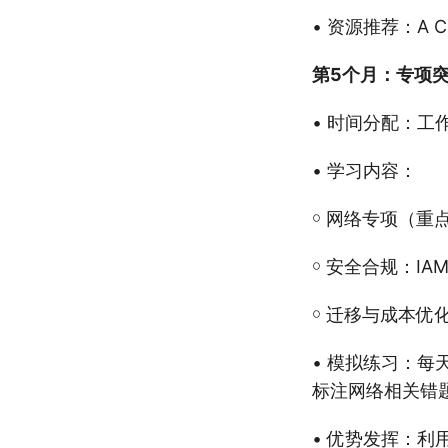
• 资源推荐：A 
第5个月：专项
• 时间分配：工
• 学习内容：
￮ 网络专项（重
￮ 安全合规：I
￮ 迁移与成本优化
• 模拟练习：每
标注网络相关错
• 优势发挥：利