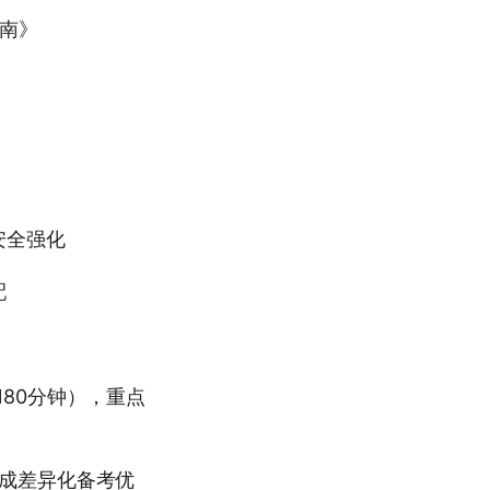
指南》
安全强化
配
180分钟），重点
形成差异化备考优