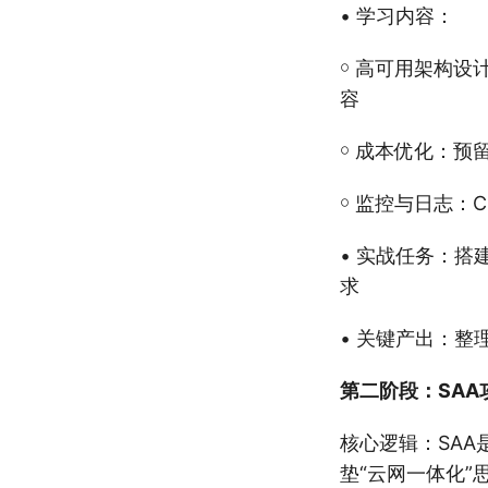
• 学习内容：
￮ 高可用架构设计
容
￮ 成本优化：预
￮ 监控与日志：Cl
• 实战任务：搭
求
• 关键产出：整
第二阶段：SAA
核心逻辑：SAA
垫“云网一体化”