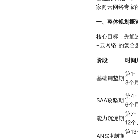
家向云网络专家
一、整体规划概
核心目标：先通过
+云网络”的复
阶段
时间
第1-
基础铺垫期
3个
第4-
SAA攻坚期
6个
第7-
能力沉淀期
12个
第13
ANS冲刺期