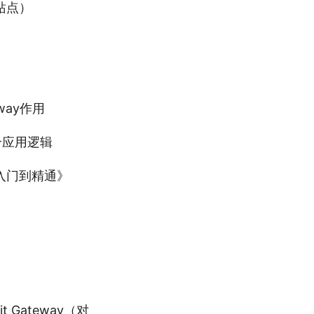
缘站点）
way作用
组合应用逻辑
：从入门到精通》
 Gateway（对